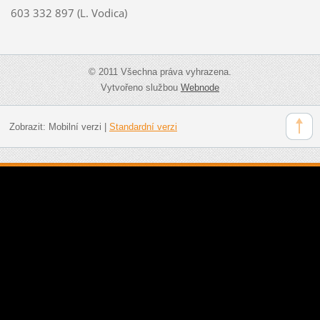
603 332 897 (L. Vodica)
© 2011 Všechna práva vyhrazena.
Vytvořeno službou
Webnode
Zobrazit:
Mobilní verzi
|
Standardní verzi