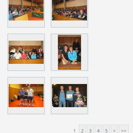
1
2
3
4
5
>
>>