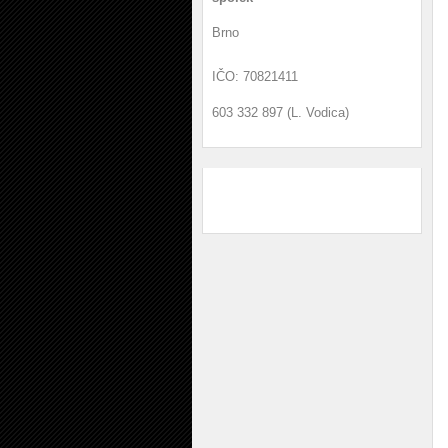
Brno
IČO: 70821411
603 332 897 (L. Vodica)