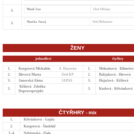
Musil Jan
Orel Obřany
3.
Skurka Juraj
Orel Bohunice
3.
ŽENY
jednotlivci
čtyřhry
1.
Korgerová Michalela
S. Husovice
1.
Meluzínová - Klimešov
2.
Ilievová Marta
Orel KP
2.
Babjaková - Ilievová
3.
Janovská Alena
JAPAS
3.
Hojačová - Křížová
Křížová Zdeňka
3.
3.
Kudová - Křivánková
Dopravoprojekt
ČTYŘHRY
- mix
1.
Křivánková - Gajda
2.
Korgerová - Šindelář
3.-4.
Nebřenská - Fiala