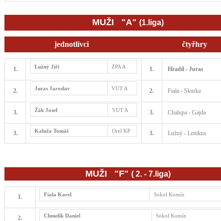
MUŽI "A"
(1.liga)
jednotlivci
čtyřhry
Lužný Jiří
ZPA A
1.
1.
Hradil - Juras
Juras Jaroslav
VUT A
2.
2.
Fiala - Skurka
Žák Josef
VUT A
3.
3.
Chalupa - Gajda
Kaluža Tomáš
Orel KP
3.
3.
Lužný - Lenikus
MUŽI "F"
( 2. - 7.liga)
Fiala Karel
Sokol Komín
1.
Chmelík Daniel
Sokol Komín
2.