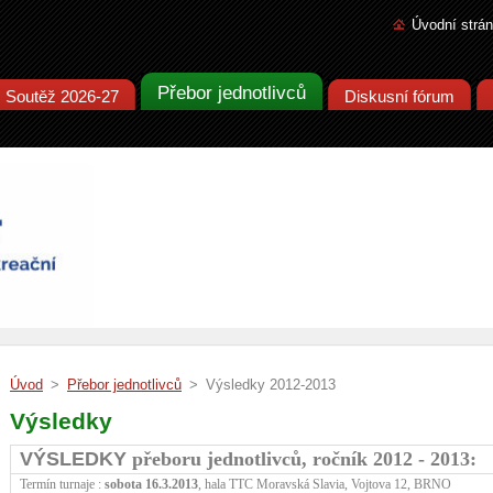
Úvodní strá
Přebor jednotlivců
Soutěž 2026-27
Diskusní fórum
Úvod
>
Přebor jednotlivců
>
Výsledky 2012-2013
Výsledky
VÝSLEDKY
přeboru jednotlivců, ročník 2012 - 2013:
Termín turnaje :
sobota 16.3.2013
, hala TTC Moravská Slavia, Vojtova 12, BRNO