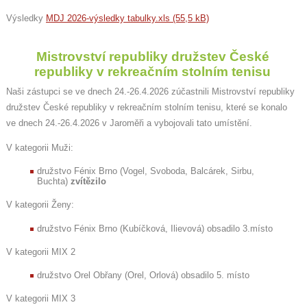
Výsledky
MDJ 2026-výsledky tabulky.xls (55,5 kB)
Mistrovství republiky družstev České
republiky v rekreačním stolním tenisu
Naši zástupci se ve dnech 24.-26.4.2026 zúčastnili Mistrovství republiky
družstev České republiky v rekreačním stolním tenisu, které se konalo
ve dnech 24.-26.4.2026 v Jaroměři a vybojovali tato umístění.
V kategorii Muži:
družstvo Fénix Brno (Vogel, Svoboda, Balcárek, Sirbu,
Buchta)
zvítězilo
V kategorii Ženy:
družstvo Fénix Brno (Kubíčková, Ilievová) obsadilo 3.místo
V kategorii MIX 2
družstvo Orel Obřany (Orel, Orlová) obsadilo 5. místo
V kategorii MIX 3