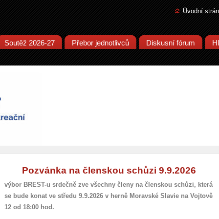
Úvodní strá
Soutěž 2026-27
Přebor jednotlivců
Diskusní fórum
Hl
Pozvánka na členskou schůzi 9.9.2026
výbor BREST-u srdečně zve všechny členy na členskou schůzi, která
se bude konat ve středu 9.9.2026 v herně Moravské Slavie na Vojtově
12 od 18:00 hod.