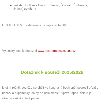
družstvo Gullivers Brno (Stříteský, Šťourač, Štullerová,
Urubek)
zvítězilo
GRATULUJEME a děkujeme za reprezentaci!!!
Výsledky jsou k dispozici
www.kpst.strasnasezona.cz
Dotazník k soutěži 2025/2026
letošní ročník soutěže se chýli ke konci a já bych opět poprosil o Vaše
názory a připomínky, co by se dalo zlepšit, upravit apod. dokud je
všechno ještě v živé paměti.