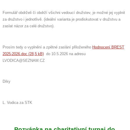
Formulář obdrželi či obdrží všichni vedoucí družstev, je možné jej vyplnit
za družstvo i jednotlivě. (ideální varianta je prodiskutovat v družstvu a
zaslat názor za celé družstvo).
Prosím tedy o vyplnění a zpětné zaslání přiloženého
Hodnocení BREST
2025-2026.doc (28,5 kB)
do 10.5.2026 na adresu
LVODICA@SEZNAM.CZ
Díky
L. Vodica za STK
Pozvánka na charitativní turnaj do