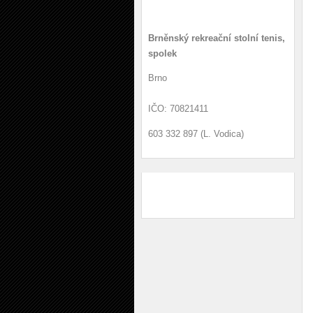
Kontakt
Brněnský rekreační stolní tenis,
spolek
Brno
IČO: 70821411
603 332 897 (L. Vodica)