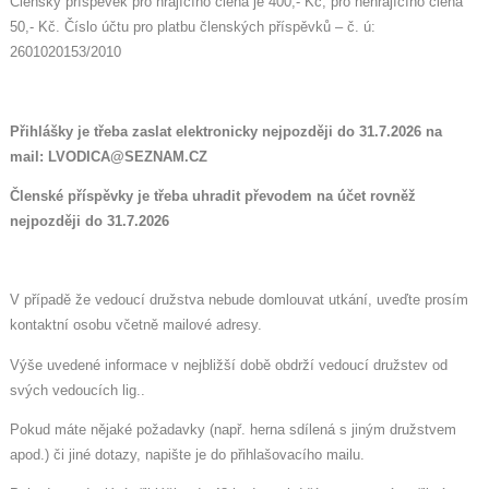
Členský příspěvek pro hrajícího člena je 400,- Kč, pro nehrajícího člena
50,- Kč. Číslo účtu pro platbu členských příspěvků – č. ú:
2601020153/2010
Přihlášky je třeba zaslat elektronicky nejpozději do 31.7.2026 na
mail: LVODICA@SEZNAM.CZ
Členské příspěvky je třeba uhradit převodem na účet rovněž
nejpozději do 31.7.2026
V případě že vedoucí družstva nebude domlouvat utkání, uveďte prosím
kontaktní osobu včetně mailové adresy.
Výše uvedené informace v nejbližší době obdrží vedoucí družstev od
svých vedoucích lig..
Pokud máte nějaké požadavky (např. herna sdílená s jiným družstvem
apod.) či jiné dotazy, napište je do přihlašovacího mailu.