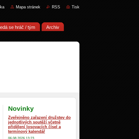
nka
Mapa stránek
RSS
Tisk
edá se hráč / tým
Archiv
Novinky
Zveřejněno zařazení družstev do
jednotlivých soutěží včetně
přidělení losovacích čísel a
termínový kalendář
06.08.2026 13:23