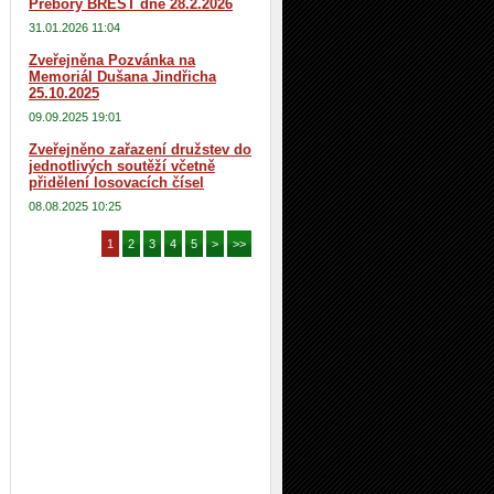
Přebory BREST dne 28.2.2026
31.01.2026 11:04
Zveřejněna Pozvánka na
Memoriál Dušana Jindřicha
25.10.2025
09.09.2025 19:01
Zveřejněno zařazení družstev do
jednotlivých soutěží včetně
přidělení losovacích čísel
08.08.2025 10:25
1
2
3
4
5
>
>>