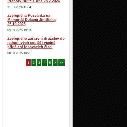
Přebory BREST dne 28.2.2026
31.01.2026 11:04
Zveřejněna Pozvánka na
Memoriál Dušana Jindřicha
25.10.2025
09.09.2025 19:01
Zveřejněno zařazení družstev do
jednotlivých soutěží včetně
přidělení losovacích čísel
08.08.2025 10:25
1
2
3
4
5
>
>>