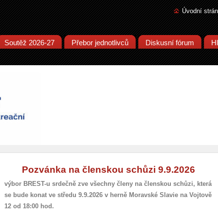
Úvodní strá
Soutěž 2026-27
Přebor jednotlivců
Diskusní fórum
Hl
Pozvánka na členskou schůzi 9.9.2026
výbor BREST-u srdečně zve všechny členy na členskou schůzi, která
se bude konat ve středu 9.9.2026 v herně Moravské Slavie na Vojtově
12 od 18:00 hod.