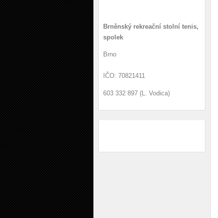
Kontakt
Brněnský rekreační stolní tenis,
spolek
Brno
IČO: 70821411
603 332 897 (L. Vodica)