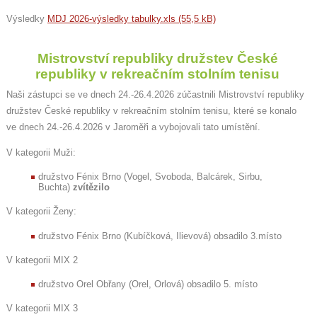
Výsledky
MDJ 2026-výsledky tabulky.xls (55,5 kB)
Mistrovství republiky družstev České
republiky v rekreačním stolním tenisu
Naši zástupci se ve dnech 24.-26.4.2026 zúčastnili Mistrovství republiky
družstev České republiky v rekreačním stolním tenisu, které se konalo
ve dnech 24.-26.4.2026 v Jaroměři a vybojovali tato umístění.
V kategorii Muži:
družstvo Fénix Brno (Vogel, Svoboda, Balcárek, Sirbu,
Buchta)
zvítězilo
V kategorii Ženy:
družstvo Fénix Brno (Kubíčková, Ilievová) obsadilo 3.místo
V kategorii MIX 2
družstvo Orel Obřany (Orel, Orlová) obsadilo 5. místo
V kategorii MIX 3