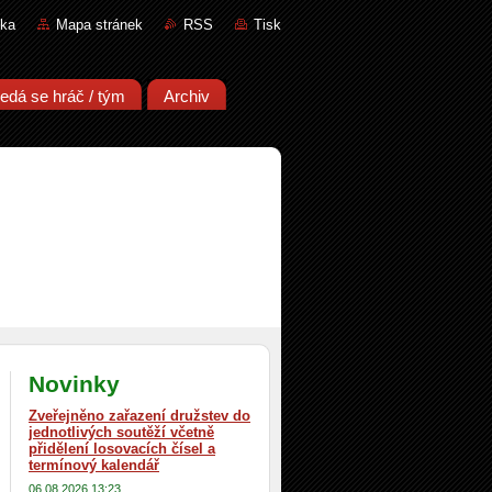
nka
Mapa stránek
RSS
Tisk
edá se hráč / tým
Archiv
Novinky
Zveřejněno zařazení družstev do
jednotlivých soutěží včetně
přidělení losovacích čísel a
termínový kalendář
06.08.2026 13:23