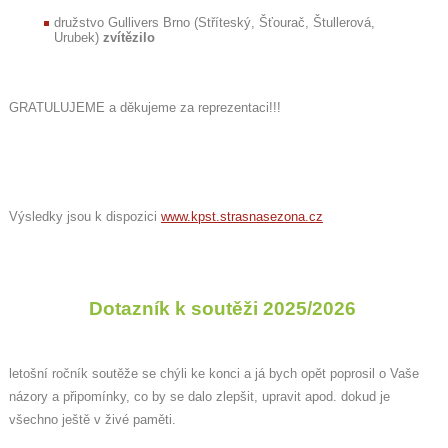
družstvo Gullivers Brno (Stříteský, Šťourač, Štullerová,
Urubek)
zvítězilo
GRATULUJEME a děkujeme za reprezentaci!!!
Výsledky jsou k dispozici
www.kpst.strasnasezona.cz
Dotazník k soutěži 2025/2026
letošní ročník soutěže se chýli ke konci a já bych opět poprosil o Vaše
názory a připomínky, co by se dalo zlepšit, upravit apod. dokud je
všechno ještě v živé paměti.