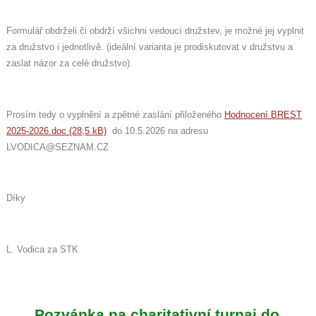
Formulář obdrželi či obdrží všichni vedoucí družstev, je možné jej vyplnit
za družstvo i jednotlivě. (ideální varianta je prodiskutovat v družstvu a
zaslat názor za celé družstvo).
Prosím tedy o vyplnění a zpětné zaslání přiloženého
Hodnocení BREST
2025-2026.doc (28,5 kB)
do 10.5.2026 na adresu
LVODICA@SEZNAM.CZ
Díky
L. Vodica za STK
Pozvánka na charitativní turnaj do