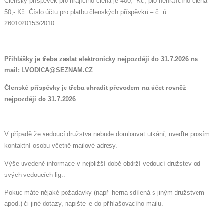
Členský příspěvek pro hrajícího člena je 400,- Kč, pro nehrajícího člena
50,- Kč. Číslo účtu pro platbu členských příspěvků – č. ú:
2601020153/2010
Přihlášky je třeba zaslat elektronicky nejpozději do 31.7.2026 na
mail: LVODICA@SEZNAM.CZ
Členské příspěvky je třeba uhradit převodem na účet rovněž
nejpozději do 31.7.2026
V případě že vedoucí družstva nebude domlouvat utkání, uveďte prosím
kontaktní osobu včetně mailové adresy.
Výše uvedené informace v nejbližší době obdrží vedoucí družstev od
svých vedoucích lig..
Pokud máte nějaké požadavky (např. herna sdílená s jiným družstvem
apod.) či jiné dotazy, napište je do přihlašovacího mailu.