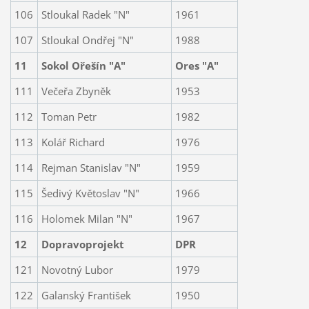
106
Stloukal Radek "N"
1961
107
Stloukal Ondřej "N"
1988
11
Sokol Ořešín "A"
Ores "A"
111
Večeřa Zbyněk
1953
112
Toman Petr
1982
113
Kolář Richard
1976
114
Rejman Stanislav "N"
1959
115
Šedivý Květoslav "N"
1966
116
Holomek Milan "N"
1967
12
Dopravoprojekt
DPR
121
Novotný Lubor
1979
122
Galanský František
1950