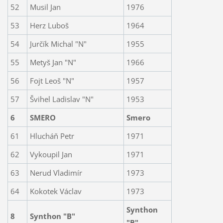
52
Musil Jan
1976
53
Herz Luboš
1964
54
Jurčík Michal "N"
1955
55
Metyš Jan "N"
1966
56
Fojt Leoš "N"
1957
57
Švihel Ladislav "N"
1953
6
SMERO
Smero
61
Hlucháň Petr
1971
62
Vykoupil Jan
1971
63
Nerud Vladimír
1973
64
Kokotek Václav
1973
Synthon
8
Synthon "B"
"B"