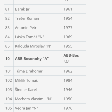
81
Barák Jiří
1961
82
Trešer Roman
1954
83
Antonín Petr
1977
84
Láska Tomáš "N"
1969
85
Kalouda Miroslav "N"
1955
ABB-Bos
10
ABB Bosonohy "A"
"A"
101
Tůma Drahomír
1962
102
Miklík Tomáš
1984
103
Šindler Karel
1946
104
Machota Vlastimil "N"
1950
105
Vedra Jan "N"
1976