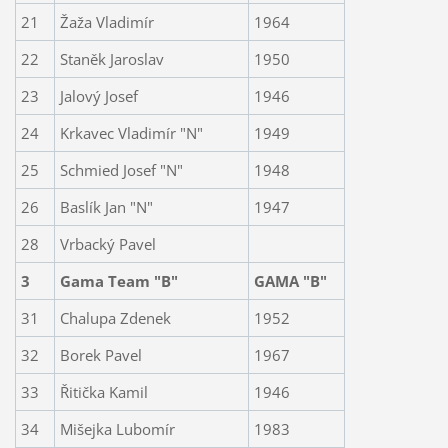
21
Žaža Vladimír
1964
22
Staněk Jaroslav
1950
23
Jalový Josef
1946
24
Krkavec Vladimír "N"
1949
25
Schmied Josef "N"
1948
26
Baslík Jan "N"
1947
28
Vrbacký Pavel
3
Gama Team "B"
GAMA "B"
31
Chalupa Zdenek
1952
32
Borek Pavel
1967
33
Řitička Kamil
1946
34
Mišejka Lubomír
1983