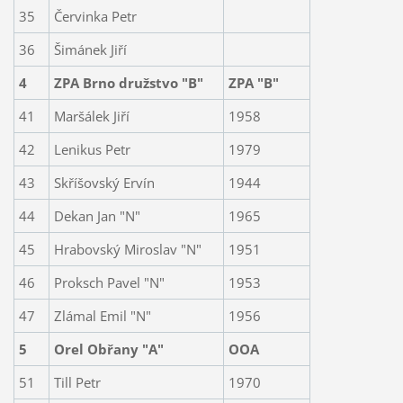
35
Červinka Petr
36
Šimánek Jiří
4
ZPA Brno družstvo "B"
ZPA "B"
41
Maršálek Jiří
1958
42
Lenikus Petr
1979
43
Skříšovský Ervín
1944
44
Dekan Jan "N"
1965
45
Hrabovský Miroslav "N"
1951
46
Proksch Pavel "N"
1953
47
Zlámal Emil "N"
1956
5
Orel Obřany "A"
OOA
51
Till Petr
1970