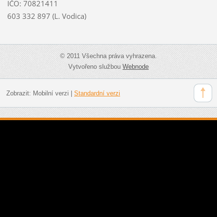
IČO: 70821411
603 332 897 (L. Vodica)
© 2011 Všechna práva vyhrazena.
Vytvořeno službou
Webnode
Zobrazit:
Mobilní verzi
|
Standardní verzi