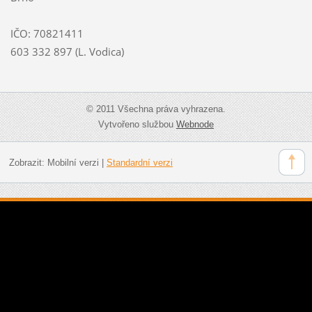
IČO: 70821411
603 332 897 (L. Vodica)
© 2011 Všechna práva vyhrazena.
Vytvořeno službou
Webnode
Zobrazit:
Mobilní verzi
|
Standardní verzi