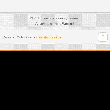
© 2011 Všechna práva vyhrazena.
Vytvořeno službou
Webnode
Zobrazit:
Mobilní verzi
|
Standardní verzi