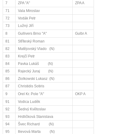
7
ZPA "A"
ZPA A
71
Vala Miroslav
72
Vodák Petr
73
Lužný Jiří
8
Gullivers Brno "A"
Gulbr A
81
Stříteský Roman
82
Matějovský Vlado (N)
83
Krejčí Petr
84
Pavka Lukáš (N)
85
Rajecký Juraj (N)
86
Ziolkowski Lukasz (N)
87
Christidis Sotiris
9
Orel Kr. Pole "A"
OKP A
91
Vodica Luděk
92
Šedivý Květoslav
93
Hrdličková Stanislava
94
Švec Richard (N)
95
Ilievová Marta (N)