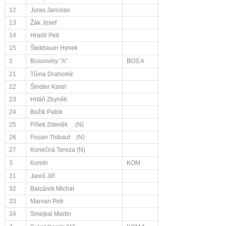
12
Juras Jaroslav
13
Žák Josef
14
Hradil Petr
15
Štekbauer Hynek
2
Bosonohy "A"
BOS A
21
Tůma Drahomír
22
Šindler Karel
23
Hrtáň Zbyněk
24
Božík Patrik
25
Plšek Zdeněk (N)
26
Fouan Thibaut (N)
27
Konečná Tereza (N)
3
Komín
KOM
31
Jareš Jiří
32
Balcárek Michal
33
Marvan Petr
34
Smejkal Martin