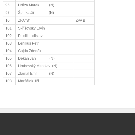
96
Hrůza Marek (N)
97
Špinka Jiří (N)
10
ZPA "B"
ZPA B
101
Skříšovský Ervín
102
Prudil Ladislav
103
Lenikus Petr
104
Gajda Zdeněk
105
Dekan Jan (N)
106
Hrabovský Miroslav (N)
107
Zlámal Emil (N)
108
Maršálek Jiří