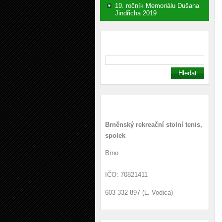
19. ročník Memoriálu Dušana
Jindřicha 2019
Vyhledávání
Kontakt
Brněnský rekreační stolní tenis,
spolek
Brno
IČO: 70821411
603 332 897 (L. Vodica)