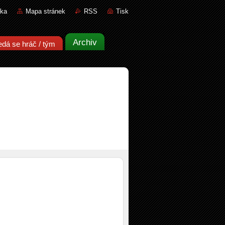
nka
Mapa stránek
RSS
Tisk
Archiv
edá se hráč / tým