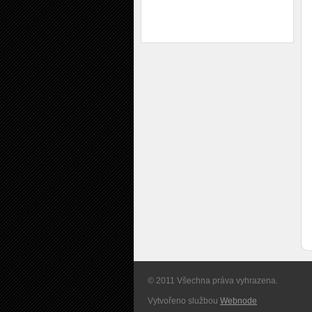
© 2011 Všechna práva vyhrazena.
Vytvořeno službou
Webnode