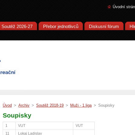
Úvodní strá
Soutěž 2026-27
Přebor jednotlivců
Diskusní fórum
Hl
Úvod
>
Archiv
>
Soutěž 2018-19
>
Muži - 1.liga
>
Soupisky
Soupisky
1
VUT
VUT
11
Lokaj Ladislav