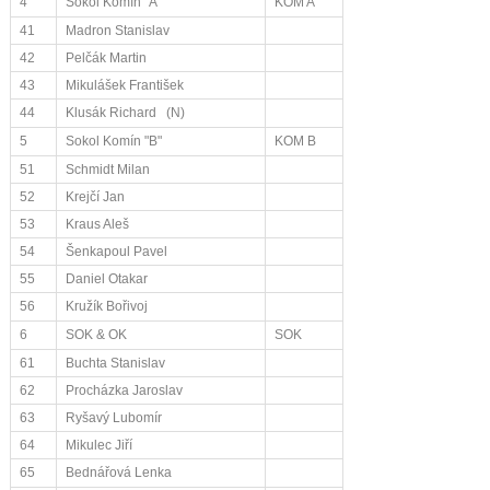
4
Sokol Komín "A"
KOM A
41
Madron Stanislav
42
Pelčák Martin
43
Mikulášek František
44
Klusák Richard (N)
5
Sokol Komín "B"
KOM B
51
Schmidt Milan
52
Krejčí Jan
53
Kraus Aleš
54
Šenkapoul Pavel
55
Daniel Otakar
56
Kružík Bořivoj
6
SOK & OK
SOK
61
Buchta Stanislav
62
Procházka Jaroslav
63
Ryšavý Lubomír
64
Mikulec Jiří
65
Bednářová Lenka