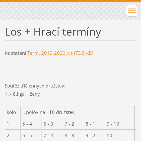
Los + Hrací termíny
ke stažení
Term. 2019-2020.xls (73,5 kB)
Soutěž tříčlenných družstev:
1. - 8.liga + ženy
kolo
I. polovina - 10 družstev
ko
1.
5 - 4
6 - 3
7 - 2
8 - 1
9 - 10
1
2.
6 - 5
7 - 4
8 - 3
9 - 2
10 - 1
2