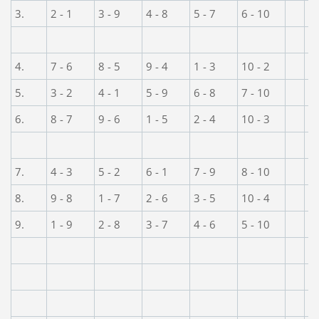
3.
2 - 1
3 - 9
4 - 8
5 - 7
6 - 10
3
N
4.
7 - 6
8 - 5
9 - 4
1 - 3
10 - 2
4
5.
3 - 2
4 - 1
5 - 9
6 - 8
7 - 10
5
6.
8 - 7
9 - 6
1 - 5
2 - 4
10 - 3
6
N
7.
4 - 3
5 - 2
6 - 1
7 - 9
8 - 10
7
8.
9 - 8
1 - 7
2 - 6
3 - 5
10 - 4
8
9.
1 - 9
2 - 8
3 - 7
4 - 6
5 - 10
9
N
N
N