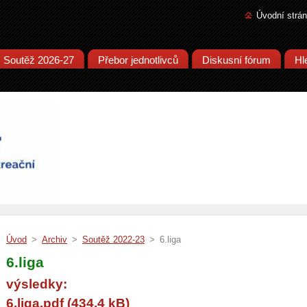
Úvodní strá
Soutěž 2026-27
Přebor jednotlivců
Diskusní fórum
Hl
Úvod
>
Archiv
>
Soutěž 2022-23
>
6.liga
6.liga
výsledky:
6.liga.pdf (434,4 kB)