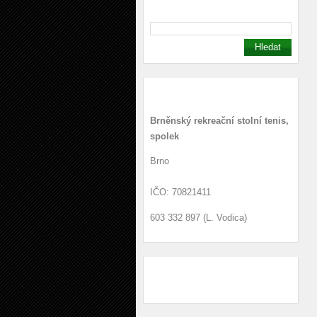
Kontakt
Brněnský rekreační stolní tenis,
spolek
Brno
IČO: 70821411
603 332 897 (L. Vodica)