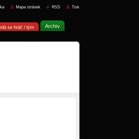
nka
Mapa stránek
RSS
Tisk
Archiv
edá se hráč / tým