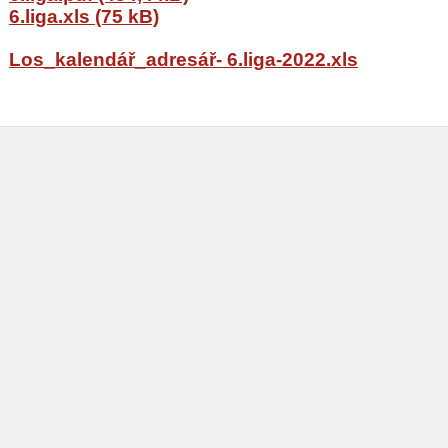
6.liga.xls (75 kB)
Los_kalendář_adresář- 6.liga-2022.xls