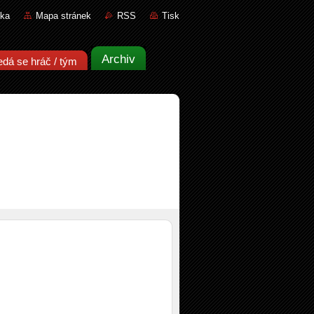
nka
Mapa stránek
RSS
Tisk
Archiv
edá se hráč / tým