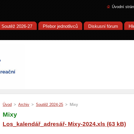
Úvodní strá
Soutěž 2026-27
Přebor jednotlivců
Diskusní fórum
Hl
Úvod
>
Archiv
>
Soutěž 2024-25
>
Mixy
Mixy
Los_kalendář_adresář- Mixy-2024.xls (63 kB)