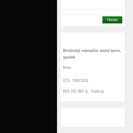
Kontakt
Brněnský rekreační stolní tenis,
spolek
Brno
IČO: 70821411
603 332 897 (L. Vodica)