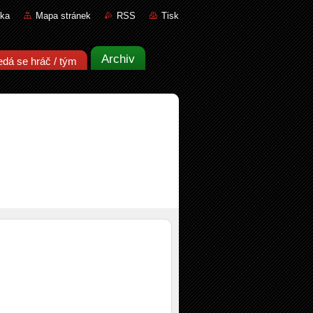
nka
Mapa stránek
RSS
Tisk
Archiv
edá se hráč / tým