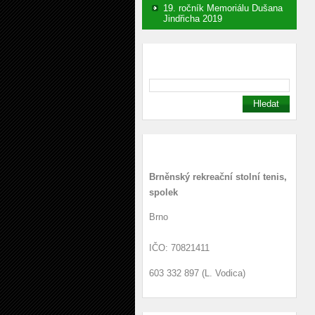
19. ročník Memoriálu Dušana
Jindřicha 2019
Vyhledávání
Kontakt
Brněnský rekreační stolní tenis,
spolek
Brno
IČO: 70821411
603 332 897 (L. Vodica)