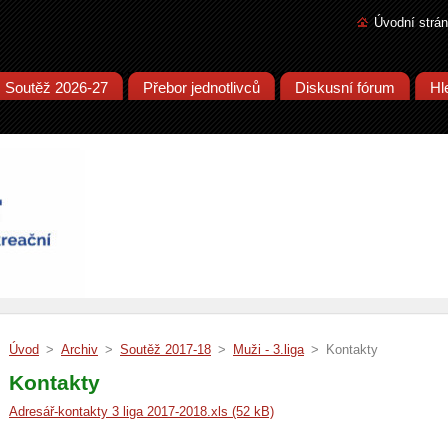
Úvodní strá
Soutěž 2026-27
Přebor jednotlivců
Diskusní fórum
Hl
Úvod
>
Archiv
>
Soutěž 2017-18
>
Muži - 3.liga
>
Kontakty
Kontakty
Adresář-kontakty 3 liga 2017-2018.xls (52 kB)