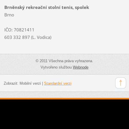
Brněnský rekreační stolní tenis, spolek
Brno
IČO: 70821411
603 332 897 (L. Vodica)
© 2011 Všechna práva vyhrazena.
Vytvořeno službou
Webnode
Zobrazit:
Mobilní verzi
|
Standardní verzi