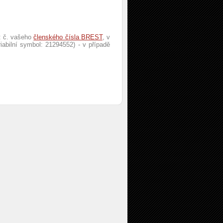
l: č. vašeho
členského čísla BREST
, v
riabilní symbol: 21294552) - v případě