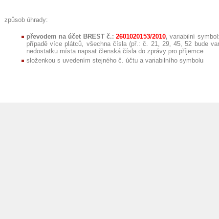
způsob úhrady:
převodem na účet BREST č.:
2601020153/2010
,
variabilní symbo
případě více plátců, všechna čísla (př.: č. 21, 29, 45, 52 bude va
nedostatku místa napsat členská čísla do zprávy pro příjemce
složenkou s uvedením stejného č. účtu a variabilního symbolu