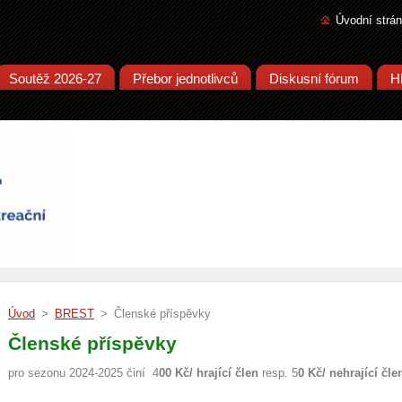
Úvodní strá
Soutěž 2026-27
Přebor jednotlivců
Diskusní fórum
H
Úvod
>
BREST
>
Členské příspěvky
Členské příspěvky
pro sezonu 2024-2025 činí 4
00 Kč/ hrající člen
resp. 5
0 Kč/ nehrající čle