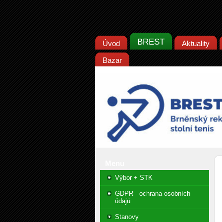
BREST
Úvod
Aktuality
Bazar
Menu
Výbor + STK
GDPR - ochrana osobních
údajů
Stanovy