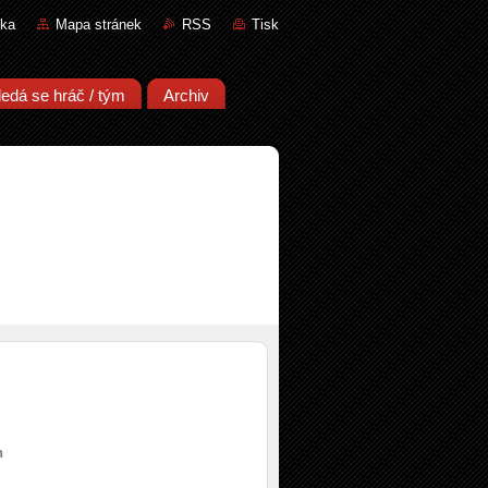
nka
Mapa stránek
RSS
Tisk
ledá se hráč / tým
Archiv
n