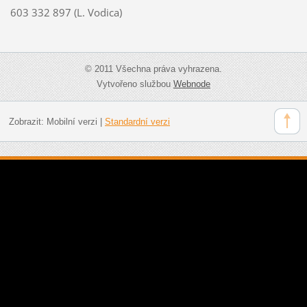
603 332 897 (L. Vodica)
© 2011 Všechna práva vyhrazena.
Vytvořeno službou
Webnode
Zobrazit:
Mobilní verzi
|
Standardní verzi